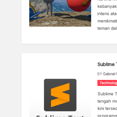
kebanyaka
intens at
menikmati
teman dal
Sublime 
BY
Gabriel 
Technolog
Sublime T
tengah m
kini ters
programme