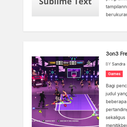
tampilan
berukura
3on3 Fre
BY
Sandra
Games
Bagi penc
judul yan
beberapa
pertandin
sekaligus
menitikbe