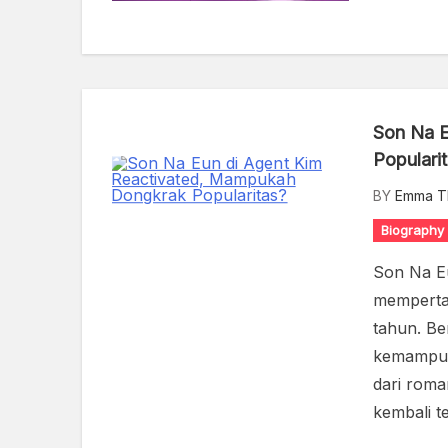
Son Na E
Populari
BY
Emma T
Biography
Son Na Eu
mempertah
tahun. Be
kemampuan
dari roma
kembali t