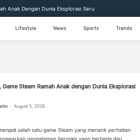
Jadi Sorotan, Ketika Keberanian Warga Bertemu Harapan
ah Anak Dengan Dunia Eksplorasi Seru
ilm Aksi Bergaya Yang Seru Ditonton
Ringan Favorit Programmer
Lifestyle
News
Sports
Trends
dup Santai Tanpa Hambatan
Jadi Sorotan, Ketika Keberanian Warga Bertemu Harapan
ah Anak Dengan Dunia Eksplorasi Seru
ilm Aksi Bergaya Yang Seru Ditonton
Ringan Favorit Programmer
dup Santai Tanpa Hambatan
, Game Steam Ramah Anak dengan Dunia Eksplorasi
rtin
August 5, 2026
menjadi salah satu game Steam yang menarik perhatian
enawarkan pengalaman bermain yang berbeda dari