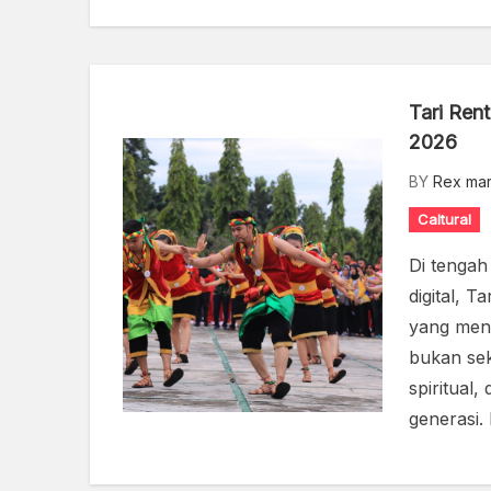
Tari Rent
2026
BY
Rex mar
Caltural
Di tenga
digital, T
yang mena
bukan sek
spiritual,
generasi.